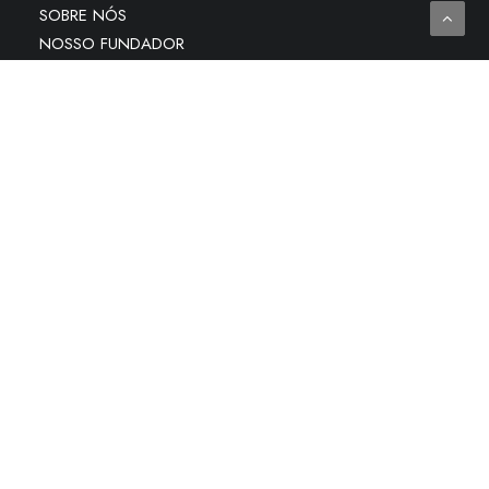
SOBRE NÓS
NOSSO FUNDADOR
PARCEIROS
DIFERENCIAIS
SOLUÇÕES
CLIENTES
BLOG
CONTATO
Contato
Av. Amintas Barros, 3.700 – Lagoa Nova – Natal
(RN)
atendimento@plenage.com.br
Direitos autorais
©
2026
• Todos os direitos