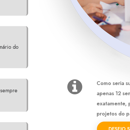
nário do
Como seria su
o sempre
apenas 12 se
exatamente, p
projetos do 
DESEJO 