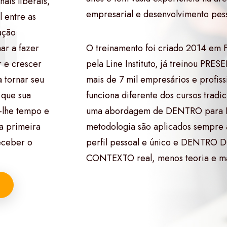
ais liberais,
empresarial e desenvolvimento pess
l entre as
ação
nar a fazer
O treinamento foi criado 2014 em F
r e crescer
pela Line Instituto, já treinou P
 tornar seu
mais de 7 mil empresários e profissi
 que sua
funciona diferente dos cursos tradi
-lhe tempo e
uma abordagem de DENTRO para F
 a primeira
metodologia são aplicados sempre a
receber o
perfil pessoal e único e DENTRO 
CONTEXTO real, menos teoria e mai