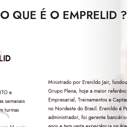
O QUE É O EMPRELID ?
LID
Ministrado por Erenildo Jair, fund
Grupo Plena, hoje a maior referênc
ITO e
Empresarial, Treinamentos e Capta
as semanais
no Nordeste do Brasil. Erenildo é P
em turmas
administrador, foi gerente bancári
anos e tem vasta experiência na ár