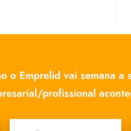
o o Emprelid vai semana a s
resarial/profissional aconte