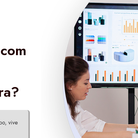
a com
ra?
po, vive