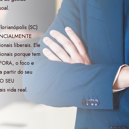
oal.
lorianópolis (SC)
RESENCIALMENTE
onais liberais. Ele
cionais porque tem
ORA, o foco e
 partir do seu
DO SEU
s vida real.